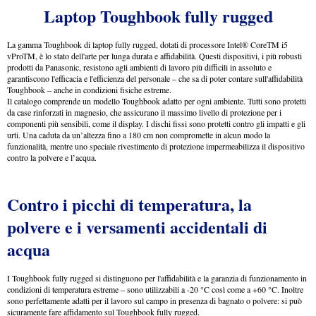
Laptop Toughboo
k fully rugged
La gamma Toughbook di laptop fully rugged, dotati di processore Intel® CoreTM i5
vProTM, è lo stato dell'arte per lunga durata e affidabilità. Questi dispositivi, i più robusti
prodotti da Panasonic, resistono agli ambienti di lavoro più difficili in assoluto e
garantiscono l'efficacia e l'efficienza del personale – che sa di poter contare sull'affidabilità
Toughbook – anche in condizioni fisiche estreme.
Il catalogo comprende un modello Toughbook adatto per ogni ambiente. Tutti sono protetti
da case rinforzati in magnesio, che assicurano il massimo livello di protezione per i
componenti più sensibili, come il display. I dischi fissi sono protetti contro gli impatti e gli
urti. Una caduta da un’altezza fino a 180 cm non compromette in alcun modo la
funzionalità, mentre uno speciale rivestimento di protezione impermeabilizza il dispositivo
contro la polvere e l’acqua.
Contro i picchi di temperatura, la
polvere e i versamenti accidentali di
acqua
I Toughbook fully rugged si distinguono per l'affidabilità e la garanzia di funzionamento in
condizioni di temperatura estreme – sono utilizzabili a -20 °C così come a +60 °C. Inoltre
sono perfettamente adatti per il lavoro sul campo in presenza di bagnato o polvere: si può
sicuramente fare affidamento sul Toughbook fully rugged.