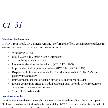
CF-31
Versione Performance
Il nuovo Toughbook CF-31, nella versione Performace, offre la combinazione perfetta tra
elevate prestazioni di sistema e massima robustezza.
Windows
®
8 Pro
Intel
®
Core™ i5 3380M vPro™ Processor
ATI Mobility Radeon 7750M
Resistenza alle vibrazioni e agli urti (MIL-STD 810G)¹
Impermeabilità all’acqua e alla polvere (IP65², MIL-STD 810G)
Display per l’utilizzo outdoor da 13,1” ad alta luminosità (1.200 cd/m²) con
polarizzatore circolare
Retrocompatibilità con le docking station e i supporti per auto del CF-30
Elevata connettività grazie ai moduli opzionali quali seconda LAN, fotocamera,
3G (HSPA+, 14.4MBit/s DL) o GPS
3 anni di garanzia standard
Versione Standard
Se si lavora in condizioni climatiche avverse, in presenza di umidità o dove uno spazio
limitato normalmente intralcerebbe la produttività, il CF-31 garantisce ai professionisti sul
campo di poter lavorare al meglio anche in queste condizioni.