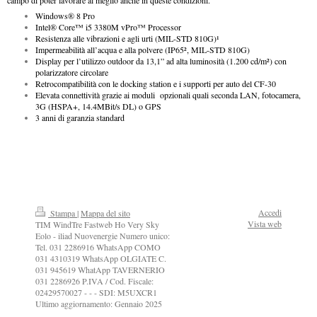
Windows
®
8 Pro
Intel
®
Core™ i5 3380M vPro™ Processor
Resistenza alle vibrazioni e agli urti (MIL-STD 810G)¹
Impermeabilità all’acqua e alla polvere (IP65², MIL-STD 810G)
Display per l’utilizzo outdoor da 13,1” ad alta luminosità (1.200 cd/m²) con
polarizzatore circolare
Retrocompatibilità con le docking station e i supporti per auto del CF-30
Elevata connettività grazie ai moduli opzionali quali seconda LAN, fotocamera,
3G (HSPA+, 14.4MBit/s DL) o GPS
3 anni di garanzia standard
Accedi
Stampa
|
Mappa del sito
Vista web
TIM WindTre Fastweb Ho Very Sky
Eolo - iliad Nuovenergie Numero unico:
Tel. 031 2286916 WhatsApp COMO
031 4310319 WhatsApp OLGIATE C.
031 945619 WhatApp TAVERNERIO
031 2286926 P.IVA / Cod. Fiscale:
02429570027 - - - SDI: M5UXCR1
Ultimo aggiornamento: Gennaio 2025