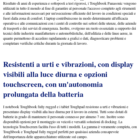
Risultato di anni di esperienza e sottoposti a test rigorosi, i Toughbook Panasonic vengono
utilizzati in tutto il mondo al fine di garantire al personale l'accesso completo agli strumenti
e alle informazioni necessari per un'esecuzione efficiente del lavoro in condizioni speciali e
fuori dalla zona di comfort. I laptop contribuiscono in modo determinante all'efficacia
operativa e alle comunicazioni con i centri di controllo nei settori delle utenze, delle aziende
di trasporti e dei servizi di emergenza. Inoltre, svolgono un ruolo essenziale a supporto dei
tecnici delle industrie manifatturiere e automobilistiche, dell'edilizia e delle linee aeree, in
quanto permettono di accedere rapidamente a grafici e dati, diagnosticare problemi e
completare verifiche critiche durante la giornata di lavoro.
Resistenti a urti e vibrazioni, con display
visibili alla luce diurna e opzioni
touchscreen, con un'autonomia
prolungata della batteria
I notebook Toughbook fully rugged e i tablet Toughpad resistono a urti e vibrazioni e
presentano display visibili alla luce diurna per il lavoro in esterni. Tutti sono dotati di
batterie in grado di mantenere il personale connesso per almeno 7 ore. Inoltre sono
disponibili opzioni per il montaggio su veicoli e versatili soluzioni di docking. La
tecnologia Touchscreen facilita l'uso di tutti i modelli. La gamma è veramente completa, con
Toughbook e Toughpad fully rugged perfetti per qualsiasi azienda consapevole
dell'importanza delle apparecchiature utilizzate sul campo.