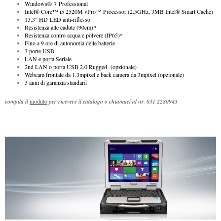
Windows® 7 Professional
Intel
®
Core™ i5 2520M vPro™ Processor (2.5GHz, 3MB Intel® Smart Cache)
13.3" HD LED anti-riflesso
Resistenza alle cadute (90cm)*
Resistenza contro acqua e polvere (IP65)*
Fino a 9 ore di autonomia delle batterie
3 porte USB
LAN e porta Seriale
2nd LAN o porta USB 2.0 Rugged (opzionale)
Webcam frontale da 1.3mpixel e back camera da 3mpixel (opzionale)
3 anni di garanzia standard
compila il
modulo
per ricevere il catalogo o chiamaci al nr. 031 2280943