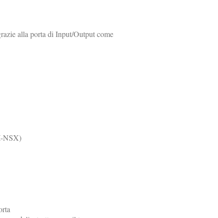
grazie alla porta di Input/Output come
KX-NSX)
orta