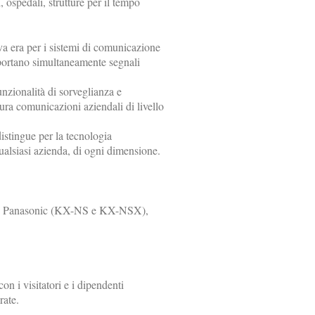
, ospedali, strutture per il tempo
a era per i sistemi di comunicazione
pportano simultaneamente segnali
zionalità di sorveglianza e
icura comunicazioni aziendali di livello
istingue per la tecnologia
 qualsiasi azienda, di ogni dimensione.
 di Panasonic (KX-NS e KX-NSX),
on i visitatori e i dipendenti
grate.