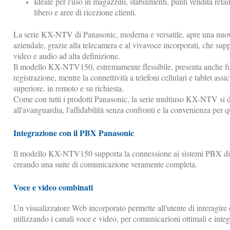
Ideale per l'uso in magazzini, stabilimenti, punti vendita retail
libero e aree di ricezione clienti.
La serie KX-NTV di Panasonic, moderna e versatile, apre una nuov
aziendale, grazie alla telecamera e al vivavoce incorporati, che su
video e audio ad alta definizione.
Il modello KX-NTV150, estremamente flessibile, presenta anche fun
registrazione, mentre la connettività a telefoni cellulari e tablet ass
superiore, in remoto e su richiesta.
Come con tutti i prodotti Panasonic, la serie multiuso KX-NTV si d
all'avanguardia, l'affidabilità senza confronti e la convenienza per
Integrazione con il PBX Panasonic
Il modello KX-NTV150 supporta la connessione ai sistemi PBX
creando una suite di comunicazione veramente completa.
Voce e video combinati
Un visualizzatore Web incorporato permette all'utente di interagire c
utilizzando i canali voce e video, per comunicazioni ottimali e inte