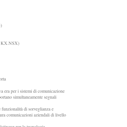
3)
 e KX.NSX)
porta
a era per i sistemi di comunicazione
pportano simultaneamente segnali
 funzionalità di sorveglianza e
icura comunicazioni aziendali di livello
istingue per la tecnologia