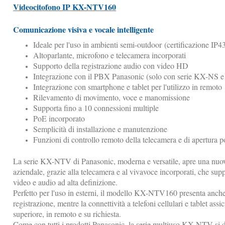
Videocitofono IP KX-NTV160
Comunicazione visiva e vocale intelligente
Ideale per l'uso in ambienti semi-outdoor (certificazione IP4
Altoparlante, microfono e telecamera incorporati
Supporto della registrazione audio con video HD
Integrazione con il PBX Panasonic (solo con serie KX-NS
Integrazione con smartphone e tablet per l'utilizzo in remoto
Rilevamento di movimento, voce e manomissione
Supporta fino a 10 connessioni multiple
PoE incorporato
Semplicità di installazione e manutenzione
Funzioni di controllo remoto della telecamera e di apertura 
La serie KX-NTV di Panasonic, moderna e versatile, apre una nuov
aziendale, grazie alla telecamera e al vivavoce incorporati, che su
video e audio ad alta definizione.
Perfetto per l'uso in esterni, il modello KX-NTV160 presenta anche
registrazione, mentre la connettività a telefoni cellulari e tablet ass
superiore, in remoto e su richiesta.
Come con tutti i prodotti Panasonic, la serie multiuso KX-NTV si d